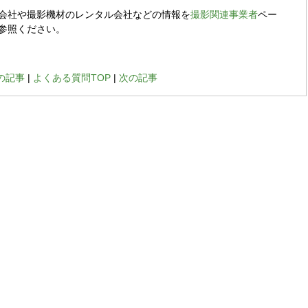
会社や撮影機材のレンタル会社などの情報を
撮影関連事業者
ペー
参照ください。
の記事
|
よくある質問TOP
|
次の記事
『とっておきの京都』
とは...