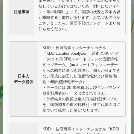
果を表示しています。リアルタイムの状況を反
映しているわけではないため、例年にないイベ
更新日：2026/07/14
注意事項
ント等の影響によって、実際の状況と表示内容
が乖離する可能性があります。お気づきの点が
衣笠・北野・西陣
ございましたら、画面下部のアンケートよりお
快適度
プラン
エリア
知らせください。
北野天満宮前
付近
金閣寺道付近
KDDI・技研商事インターナショナル
哲学の道・岡崎
「KDDILocation Analyzer」 調査に用いたデ
エリア
ータは au(KDDI)スマートフォンの位置情報
嵯峨・嵐山エリア
哲学の道北端
ビッグデータ。(auスマートフォンユーザー
渡月橋北詰
からの同意に基づき取得し、個人が特定でき
岡崎公園
日本人
ない形式に加工した位置情報および属性(性
竹林の小径
データ提供
別・年齢層)情報データ)
・データには 20 歳未満,およびインバウンド
大覚寺、清凉寺、嵯
祇園・清水エリア
観光利用者のデータは含まれません。
峨鳥居本の映像も配
・分析結果の数値は全人口推計値(サンプル
信中！
花見小路
を、国勢調査の市区町村別・性年代別人口に
清水坂～
基づいて拡大した値)となります。
ねねの道
市内中心部
エリア
KDDI・技研商事インターナショナル「KDDI
錦市場
伏見エリア