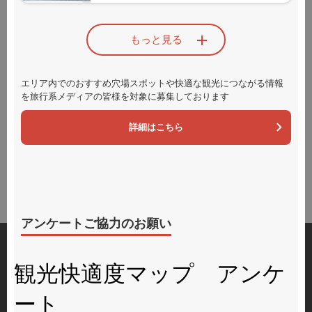
サポートメニュー
もっと見る
京都観光Naviとは
プライバシーポリシー
エリア内でのおすすめ穴場スポットや快適な観光につながる情報
特定商取引法に基づく表記
を
旅行系メディアの皆様を対象に募集しております
サイトマップ
詳細はこちら
統計情報
リンク集
KYOTO Wi-Fi
アンケートご協力のお願い
観光に関するお問い合わせ
京都総合観光案内所（京なび）
〒600-8216