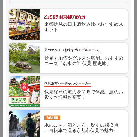
京都伏見の日本酒飲み比べおすすめス
ポット
手ぶら観光のススメ HANDS FREE KYOTO
地下鉄とバスを組み合わせて
旅のカタチ（おすすめモデルコース）
スムーズに京都観光！
伏見で地酒やグルメを堪能。おすすめ
コース「名水の街 伏見 歴史旅」
伏見深草バーチャルウォーカー
伏見深草の魅力をＶＲで体感。旅のお
役立ち情報も充実！
地下鉄・バス１日券
水のまち、酒どころ、歴史の転換点
～自転車で巡る京都市伏見の魅力～