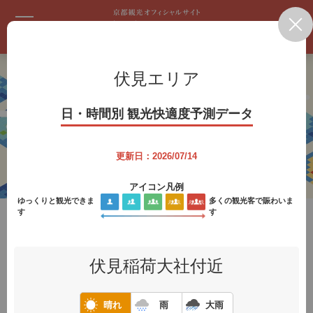
メニュー
検索
伏見エリア
日・時間別 観光快適度予測データ
更新日：2026/07/14
アイコン凡例
ゆっくりと観光できま
多くの観光客で賑わいま
す
す
HOME
混雑回避に役立つ京都観光快適度マップ
混雑を回避しながら
伏見稲荷大社付近
快適な京都観光を
晴れ
雨
大雨