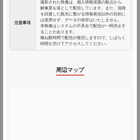
撮影された映像は、個人情報保護の観点から、
認ください。
解像度を落として配信しています。また、混雑
※予測結果は定期的に更新され、時期が近づくにつれて精度が向上し
を回避した観光に繋がる情報発信以外の目的に
ます。閲覧するタイミングによっては予測結果が変わる可能性があり
は使用せず、データの保存はいたしません。
注意事項
ます。
本映像はシステムの不具合で配信が一時停止す
ることがあります。
概ね数時間で配信が復旧しますので、しばらく
時間を空けてアクセスしてください。
快適度データをダウンロード
周辺マップ
また、観光快適度マップに掲載していない地点の混雑
状況については、京都観光混雑状況Liveでご確認いた
だけます。
（運営：国土交通省 京都国道事務所）
ライブカメラはこちら