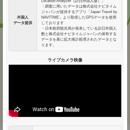
Location Analyzer（訪日外国人版）」
伏見稲荷
・調査に用いたデータは株式会社ナビタイム
大社付近
ジャパンが提供するアプリ「Japan Travel by
京都駅周辺
外国人
NAVITIME」より取得したGPSデータを使用
京都駅
データ提供
しております
・日本政府観光局が発表している訪日外国人
数と株式会社ナビタイムジャパンの保有する
データを基に拡大推計処理されたデータとな
晴れ
ります。
ライブカメラ映像
混雑する時期でも快適に観光できる「とっておきの京都」エリアで
す。（桜の開花や紅葉・イベント開催などによってエリア内の一部の
観光スポットが混雑することがあります。）
アイコン凡例
ゆっくりと観光でき
多くの観光客で賑わい
ます
ます
※天候により混雑状況が変化するため来訪日の天候に切り替えてご確