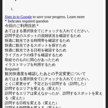
京都市下京区烏丸通塩小路下る（京都駅
ビル２階、南北自由通路沿い）
TEL：075-343-0548
※イベント・施設情報の詳細は、主催者・施設
管理者へお問い合わせください。
ホームページに関するお問い合わせ
京都市観光協会
〒604-0924
京都市中京区河原町通二条下ル一之船入
町384番地 ヤサカ河原町ビル8階
（公財）京都高度技術研究所 / 写真協
力：三宅徹、水野克比古、水野秀比古、
柴田明蘭、平林義章、横山健蔵 他
よくある質問・お問い合わせ
広告掲載について