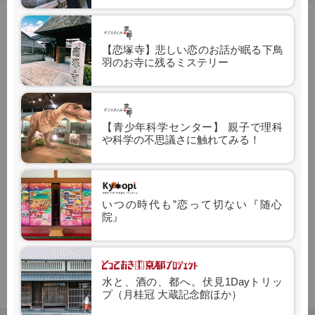
【恋塚寺】悲しい恋のお話が眠る下鳥
羽のお寺に残るミステリー
トップページに戻る
【青少年科学センター】 親子で理科
や科学の不思議さに触れてみる！
協会公式SNS
いつの時代も”恋って切ない『随心
院』
水と、酒の、都へ。伏見1Dayトリッ
プ（月桂冠 大蔵記念館ほか）