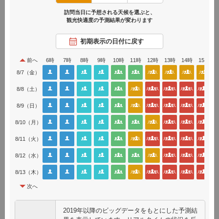
京都観光快適度マップでは、人気観光スポット周辺の時間帯
訪問当日に予想される天候を選ぶと、
別の観光快適度の予測やライブカメラ映像によるリアルタイ
観光快適度の予測結果が変わります
ム情報（一部スポット除く）のほか、日中でも比較的空いて
初期表示の日付に戻す
いる魅力的な観光スポットなど、混雑を避けた観光に役立つ
情報を提供しています。
前へ
6時
7時
8時
9時
10時
11時
12時
13時
14時
15時
京都観光快適度マップを使って、混雑する時間や場所を上手
8/7（金）
に避けながら、快適な京都観光をお楽しみください。
8/8（土）
＊「観光快適度」とは、観光地の人の量を５段階で示したものです。
8/9（日）
より詳細なデータは
8/10（月）
各エリアボタンをクリック（タップ）
8/11（火）
各エリアをクリック（タップ）すると、エリア別に時間
8/12（水）
帯ごとの観光快適度を確認することができます。
また、おすすめスポット・モデルコースなどの情報もご
8/13（木）
紹介しております。
次へ
※詳しいマップの使い方は
こちら
をご確認ください
2019年以降のビッグデータをもとにした予測結