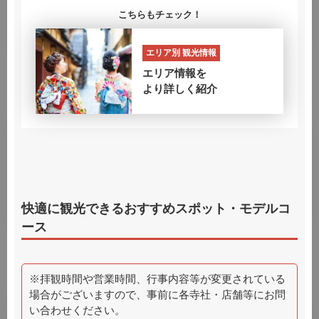
こちらもチェック！
京都朝観光 REI-MEI／京都夜観光 YOI-YOI
エリア別 観光情報
エリア情報を
観光客で賑わう時期でも
より詳しく紹介
ゆっくりと観光できるおすすめエリアはこちら
快適に観光できるおすすめスポット・モデルコ
とっておきの京都プロジェクト
ース
手ぶら観光に関する
その他の情報はこちら
※拝観時間や営業時間、行事内容等が変更されている
場合がございますので、事前に各寺社・店舗等にお問
い合わせください。